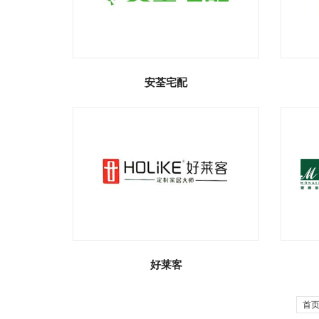
安荃宅配
好莱客
首