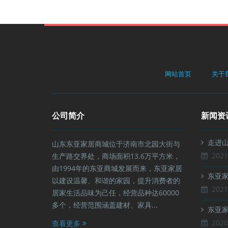
网站首页
关于
公司简介
新闻资
走进山
山东东亚家居商城位于济南市北园大街与
2021
生产路交界处，商场面积13.6万平方米，
由1994年的东亚商城发展而来，东亚家居
东亚家
以建设温馨、和谐的家园，提升消费者的
2021
居家生活品味为己任，经营品种达60000
多个，经营范围涵盖建材、家具...
东亚家
2020
查看更多