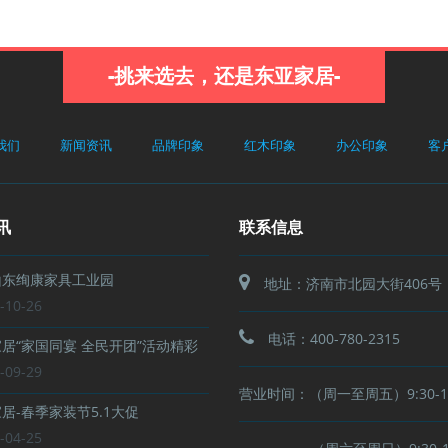
-挑来选去，还是东亚家居-
我们
新闻资讯
品牌印象
红木印象
办公印象
客
讯
联系信息
东绚康家具工业园
地址：济南市北园大街406号
-10-26
电话：400-780-2315
居“家国同宴 全民开团”活动精彩
-09-29
营业时间：（周一至周五）9:30-17
居-春季家装节5.1大促
-04-25