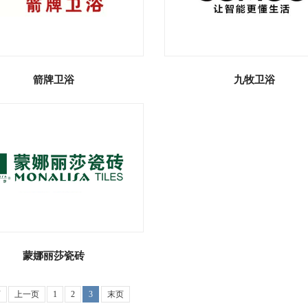
箭牌卫浴
九牧卫浴
蒙娜丽莎瓷砖
页
上一页
1
2
3
末页