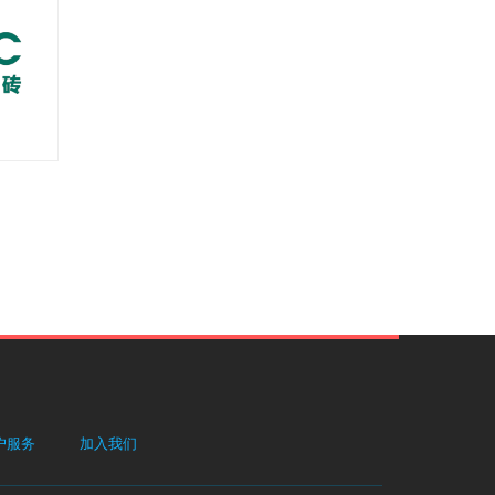
户服务
加入我们