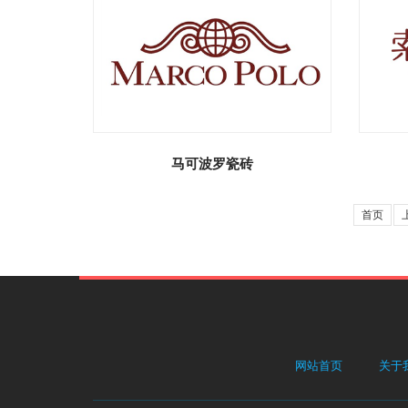
马可波罗瓷砖
首页
网站首页
关于