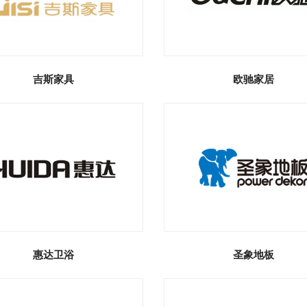
吉斯家具
欧驰家居
惠达卫浴
圣象地板